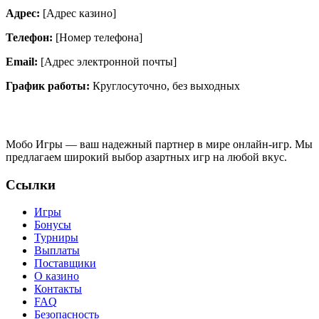
Адрес:
[Адрес казино]
Телефон:
[Номер телефона]
Email:
[Адрес электронной почты]
График работы:
Круглосуточно, без выходных
Мобо Игры — ваш надежный партнер в мире онлайн-игр. Мы
предлагаем широкий выбор азартных игр на любой вкус.
Ссылки
Игры
Бонусы
Турниры
Выплаты
Поставщики
О казино
Контакты
FAQ
Безопасность