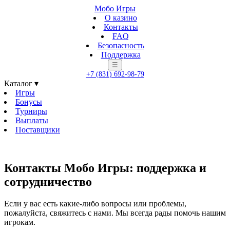
Мобо Игры
О казино
Контакты
FAQ
Безопасность
Поддержка
☰
+7 (831) 692-98-79
Каталог
▾
Игры
Бонусы
Турниры
Выплаты
Поставщики
Контакты Мобо Игры: поддержка и
сотрудничество
Если у вас есть какие-либо вопросы или проблемы,
пожалуйста, свяжитесь с нами. Мы всегда рады помочь нашим
игрокам.